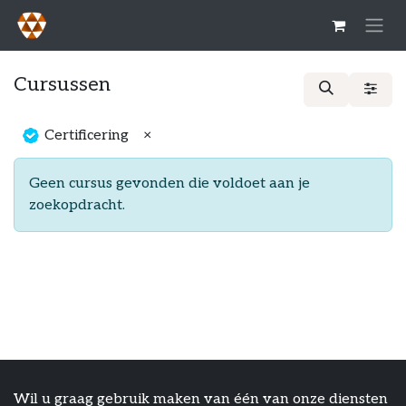
Overslaan naar inhoud
Cursussen
Certificering
×
Geen cursus gevonden die voldoet aan je
zoekopdracht.
Wil u graag gebruik maken van één van onze diensten